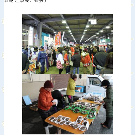
泰範 理事長ご挨拶）